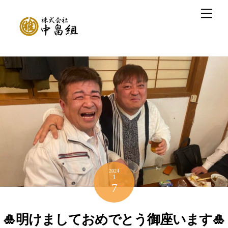
Skip
Men
to
content
2024
1
7
🎍明けましておめでとう御座います🎍