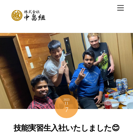
Skip
Men
to
content
2023
11
7
技能実習生入社いたしました😊